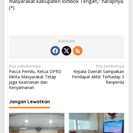
masyarakat kabupaten lombok Tengah,” harapnya.
(*)
Ikuti Kami
N
Pos sebelumnya
Pos berikutnya
Pasca Pemilu, Ketua DPRD
Kepala Daerah Sampaikan
a
Minta Masyarakat Tetap
Pendapat Akhir Terhadap 3
v
Jaga Keamanan dan
Ranperda
Kenyamanan
i
g
Jangan Lewatkan
a
s
i