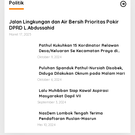
Politik
Jalan Lingkungan dan Air Bersih Prioritas Pokir
DPRD L.Abdussahid
Maret 17, 2025
Pathul Kukuhkan 15 Kordinator Relawan
Desa/Keluaran Se Kecamatan Praya di
Posko Induk
Oktober 9, 2024
Puluhan Spanduk Pathul-Nursiah Disobek,
Diduga Dilakukan Oknum pada Malam Hari
Oktober 6, 2024
Lalu Muhibban Siap Kawal Aspirasi
Masyarakat Dapil VII
September 3, 2024
NasDem Lombok Tengah Terima
Pendaftaran Ruslan-Masrun
Mei 10, 2024