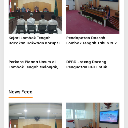
p
o
s
Kejari Lombok Tengah
Pendapatan Daerah
Bacakan Dakwaan Korupsi
Lombok Tengah Tahun 2027
Proyek Rp5,4 Miliar, Jaksa
Diproyeksikan Capai Rp2,57
Urai Dugaan Permufakatan
Triliun
dalam Pengadaan
Perkara Pidana Umum di
DPRD Loteng Dorong
Lombok Tengah Melonjak,
Penguatan PAD untuk
Warga Diajak Pantau Lewat
Biayai Kesejahteraan
Sistem Digital
Nakes
News Feed