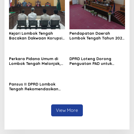
Kejari Lombok Tengah
Pendapatan Daerah
Bacakan Dakwaan Korupsi
Lombok Tengah Tahun 2027
Proyek Rp5,4 Miliar, Jaksa
Diproyeksikan Capai Rp2,57
Urai Dugaan Permufakatan
Triliun
dalam Pengadaan
Perkara Pidana Umum di
DPRD Loteng Dorong
Lombok Tengah Melonjak,
Penguatan PAD untuk
Warga Diajak Pantau Lewat
Biayai Kesejahteraan
Sistem Digital
Nakes
Pansus II DPRD Lombok
Tengah Rekomendasikan
Ranperda Perubahan SOTK
Disahkan
View More