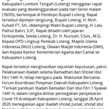
Kabupaten Lombok Tengah (Loteng) menggelar rapat
evaluasi yang diselenggarakan pada hari Senin malam
(18/05), bertempat di Pendopo Bupati Loteng. Rapat
tersebut dipimpin langsung, Bupati Loteng, H. Moh.
Suhaili FT, SH., didampingi Wakil Bupati Loteng, H. Lalu
Pathul Bahri, S.IP,. Rapat dihadiri oleh jajaran
Forkopimda, Sekda Loteng, Dr. H. Nursiah, S.Sos., M.Si,
Kepala OPD Lingkup Pemkab Loteng, Majelis Ulama
Indonesia (MUI) Loteng, Dewan Masjid Indonesia (DMI),
dan Kepala Kantor Kementerian Agama dan Camat se
Kabupaten Loteng.
Rapat tersebut menghasilkan sejumlah keputusan, yakni,
Pelaksanaan ibadah selama Ramadhan dan Sholat Idul
Fitri 1441 H, tetap mengacu pada Maklumat Bersama
Forum Koordinasi Pimpinan Daerah Kabupaten Loteng.
“Terkait panduan Ibadah Ramadan Dan Idul Fitri 1 Syawal
1441 H, dalam rangka ikhtiar pencegahan penyebaran
Covid-19 di wilayah Kabupaten Loteng, tanggal 28 April
2020 menegaskan agar ibadah sholat Jumat, sholat idul