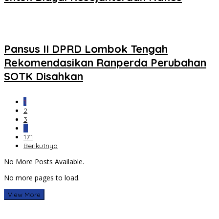
Pansus II DPRD Lombok Tengah
Rekomendasikan Ranperda Perubahan
SOTK Disahkan
1
2
3
…
171
Berikutnya
No More Posts Available.
No more pages to load.
View More