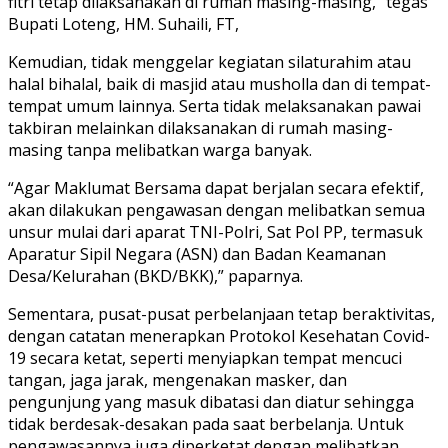
fitri tetap dilaksanakan di rumah masing-masing,” tegas
Bupati Loteng, HM. Suhaili, FT,
Kemudian, tidak menggelar kegiatan silaturahim atau
halal bihalal, baik di masjid atau musholla dan di tempat-
tempat umum lainnya. Serta tidak melaksanakan pawai
takbiran melainkan dilaksanakan di rumah masing-
masing tanpa melibatkan warga banyak.
“Agar Maklumat Bersama dapat berjalan secara efektif,
akan dilakukan pengawasan dengan melibatkan semua
unsur mulai dari aparat TNI-Polri, Sat Pol PP, termasuk
Aparatur Sipil Negara (ASN) dan Badan Keamanan
Desa/Kelurahan (BKD/BKK),” paparnya.
Sementara, pusat-pusat perbelanjaan tetap beraktivitas,
dengan catatan menerapkan Protokol Kesehatan Covid-
19 secara ketat, seperti menyiapkan tempat mencuci
tangan, jaga jarak, mengenakan masker, dan
pengunjung yang masuk dibatasi dan diatur sehingga
tidak berdesak-desakan pada saat berbelanja. Untuk
pengawasannya juga diperketat dengan melibatkan