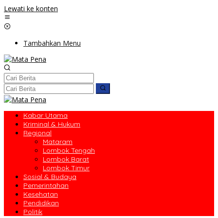
Lewati ke konten
Tambahkan Menu
Kabar Utama
Kriminal & Hukum
Regional
Mataram
Lombok Tengah
Lombok Barat
Lombok Timur
Sosial & Budaya
Pemerintahan
Kesehatan
Pendidikan
Politik