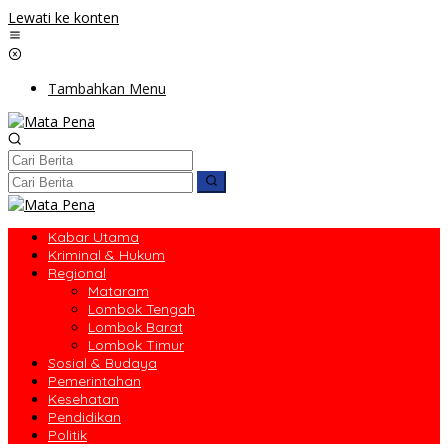
Lewati ke konten
Tambahkan Menu
Kabar Utama
Kriminal & Hukum
Regional
Mataram
Lombok Tengah
Lombok Barat
Lombok Timur
Sosial & Budaya
Pemerintahan
Kesehatan
Pendidikan
Politik