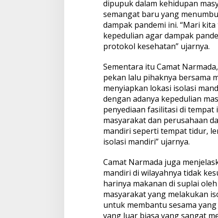
dipupuk dalam kehidupan masya
semangat baru yang menumbu
dampak pandemi ini. “Mari ki
kepedulian agar dampak pandemi
protokol kesehatan” ujarnya.
Sementara itu Camat Narmada
pekan lalu pihaknya bersama 
menyiapkan lokasi isolasi mand
dengan adanya kepedulian ma
penyediaan fasilitasi di tempat 
masyarakat dan perusahaan dala
mandiri seperti tempat tidur,
isolasi mandiri” ujarnya.
Camat Narmada juga menjelask
mandiri di wilayahnya tidak ke
harinya makanan di suplai ole
masyarakat yang melakukan is
untuk membantu sesama yang se
yang luar biasa yang sangat m