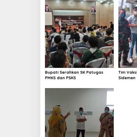
a
s
i
p
o
s
Bupati Serahkan SK Patugas
Tim Vaks
PMKS dan PSKS
Sidemen 