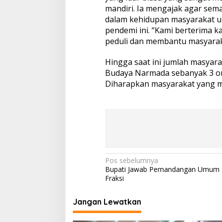
mandiri. Ia mengajak agar sem
dalam kehidupan masyarakat 
pendemi ini. “Kami berterima 
peduli dan membantu masyaraka
Hingga saat ini jumlah masyara
Budaya Narmada sebanyak 3 ora
Diharapkan masyarakat yang mel
N
Pos sebelumnya
Bupati Jawab Pemandangan Umum F
a
Fraksi
v
i
Jangan Lewatkan
g