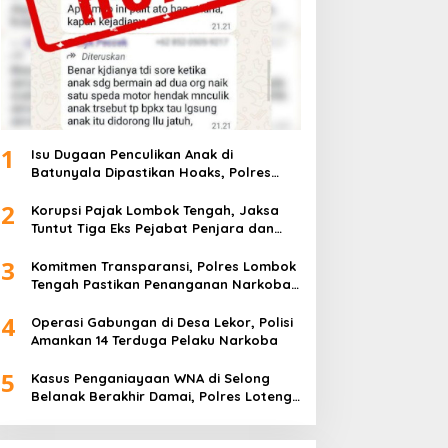
1
Isu Dugaan Penculikan Anak di
Batunyala Dipastikan Hoaks, Polres
Loteng Imbau Warga Bijak Bermedsos
2
Korupsi Pajak Lombok Tengah, Jaksa
Tuntut Tiga Eks Pejabat Penjara dan
Sita Harta
3
Komitmen Transparansi, Polres Lombok
Tengah Pastikan Penanganan Narkoba
Profesional
4
Operasi Gabungan di Desa Lekor, Polisi
Amankan 14 Terduga Pelaku Narkoba
5
Kasus Penganiayaan WNA di Selong
Belanak Berakhir Damai, Polres Loteng
Fasilitasi Mediasi Kedua Pihak