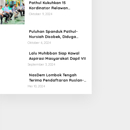
Pathul Kukuhkan 15
Kordinator Relawan
Desa/Keluaran Se Kecamatan
Oktober 9, 2024
Praya di Posko Induk
Puluhan Spanduk Pathul-
Nursiah Disobek, Diduga
Dilakukan Oknum pada
Oktober 6, 2024
Malam Hari
Lalu Muhibban Siap Kawal
Aspirasi Masyarakat Dapil VII
September 3, 2024
NasDem Lombok Tengah
Terima Pendaftaran Ruslan-
Masrun
Mei 10, 2024