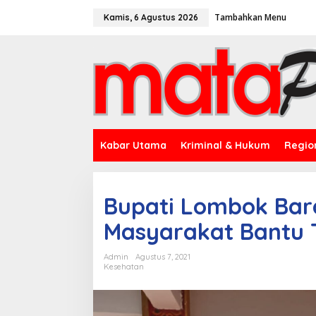
L
Tambahkan Menu
e
Kamis, 6 Agustus 2026
w
a
t
i
k
e
k
o
n
t
Kabar Utama
Kriminal & Hukum
Regio
e
n
Bupati Lombok Bara
Masyarakat Bantu T
Admin
Agustus 7, 2021
Kesehatan