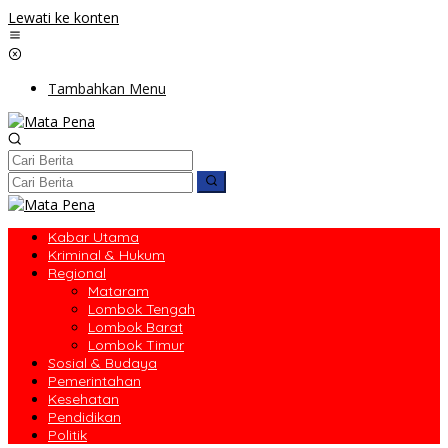
Lewati ke konten
Tambahkan Menu
Kabar Utama
Kriminal & Hukum
Regional
Mataram
Lombok Tengah
Lombok Barat
Lombok Timur
Sosial & Budaya
Pemerintahan
Kesehatan
Pendidikan
Politik