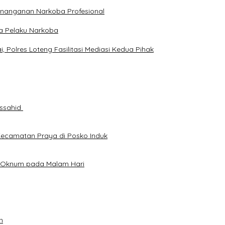
enanganan Narkoba Profesional
ga Pelaku Narkoba
Polres Loteng Fasilitasi Mediasi Kedua Pihak
ussahid
Kecamatan Praya di Posko Induk
an Oknum pada Malam Hari
n