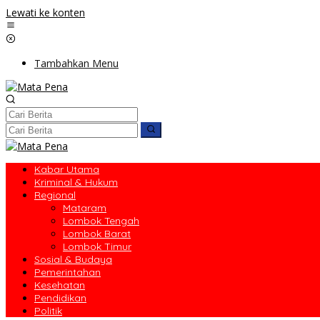
Lewati ke konten
Tambahkan Menu
Kabar Utama
Kriminal & Hukum
Regional
Mataram
Lombok Tengah
Lombok Barat
Lombok Timur
Sosial & Budaya
Pemerintahan
Kesehatan
Pendidikan
Politik