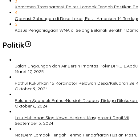
3
Komitmen Transparansi, Polres Lombok Tengah Pastikan P
4
Operasi Gabungan di Desa Lekor, Polisi Amankan 14 Terdu
5
Kasus Penganiayaan WNA di Selong Belanak Berakhir Damai, 
Politik
Jalan Lingkungan dan Air Bersih Prioritas Pokir DPRD L.Abd
Maret 17, 2025
Pathul Kukuhkan 15 Kordinator Relawan Desa/Keluaran Se 
Oktober 9, 2024
Puluhan Spanduk Pathul-Nursiah Disobek, Diduga Dilakuk
Oktober 6, 2024
Lalu Muhibban Siap Kawal Aspirasi Masyarakat Dapil VII
September 3, 2024
NasDem Lombok Tengah Terima Pendaftaran Ruslan-Masru