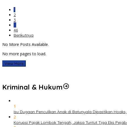
1
2
3
…
46
Berikutnya
No More Posts Available.
No more pages to load.
View More
Kriminal & Hukum
1
Isu Dugaan Penculikan Anak di Batunyala Dipastikan Hoaks
2
Korupsi Pajak Lombok Tengah, Jaksa Tuntut Tiga Eks Pejab