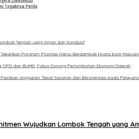
gera Dieksekusi
emi Tegaknya Perda
Lombok Tengah yang Aman dan Kondusif
 Tekankan Program Prioritas Harus Berdampak Nyata bagi Masyar
ma OPD dan BUMD, Fokus Dorong Pertumbuhan Ekonomi Daerah
astikan Anggaran Tepat Sasaran dan Berorientasi pada Pelayana
mitmen Wujudkan Lombok Tengah yang Am