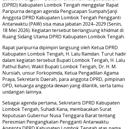
(DPRD) Kabupaten Lombok Tengah menggelar Rapat
Paripurna dengan agenda Pengucapan Sumpah/Janji
Anggota DPRD Kabupaten Lombok Tengah Pengganti
Antarwaktu (PAW) sisa masa jabatan 2024–2029 (Senin,
18 Mei 2026). Kegiatan tersebut berlangsung khidmat di
Ruang Sidang Utama DPRD Kabupaten Lombok Tengah.
Rapat paripurna dipimpin langsung oleh Ketua DPRD
Kabupaten Lombok Tengah,
H. Lalu Ramdan
. Turut hadir
dalam kegiatan tersebut Bupati Lombok Tengah,
H. Lalu
Pathul Bahri
, Wakil Bupati Lombok Tengah,
Dr. H. M.
Nursiah
, unsur Forkopimda, Ketua Pengadilan Agama
Praya, Sekretaris Daerah, para anggota DPRD, pimpinan
OPD, keluarga anggota dewan yang dilantik, serta tamu
undangan lainnya.
Sebagai agenda pertama, Sekretaris DPRD Kabupaten
Lombok Tengah,
Suhadi Kana
, membacakan Surat
Keputusan Gubernur Nusa Tenggara Barat tentang
Peresmian Pengangkatan Pengganti Antarwaktu
Anggota DPRD Kabupaten Lombok Tengah atas nama