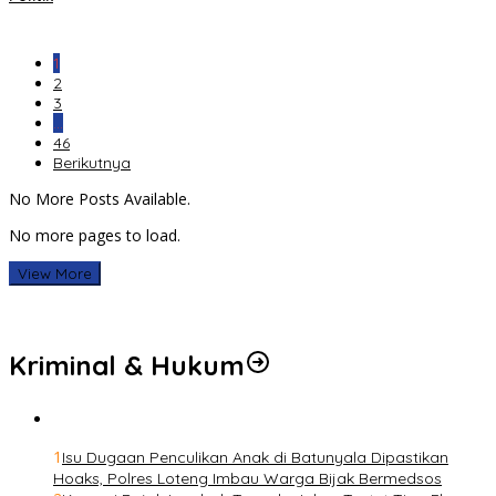
1
2
3
…
46
Berikutnya
No More Posts Available.
No more pages to load.
View More
Kriminal & Hukum
1
Isu Dugaan Penculikan Anak di Batunyala Dipastikan
Hoaks, Polres Loteng Imbau Warga Bijak Bermedsos