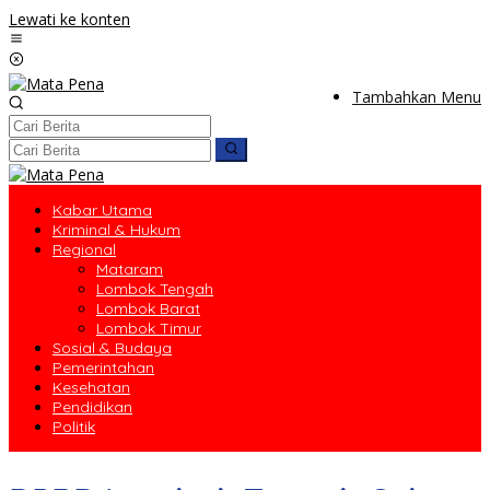
Lewati ke konten
Tambahkan Menu
Kabar Utama
Kriminal & Hukum
Regional
Mataram
Lombok Tengah
Lombok Barat
Lombok Timur
Sosial & Budaya
Pemerintahan
Kesehatan
Pendidikan
Politik