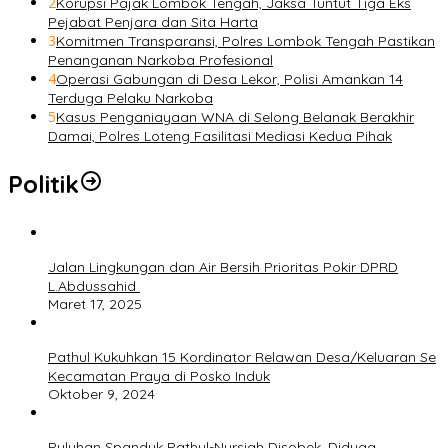
2
Korupsi Pajak Lombok Tengah, Jaksa Tuntut Tiga Eks
Pejabat Penjara dan Sita Harta
3
Komitmen Transparansi, Polres Lombok Tengah Pastikan
Penanganan Narkoba Profesional
4
Operasi Gabungan di Desa Lekor, Polisi Amankan 14
Terduga Pelaku Narkoba
5
Kasus Penganiayaan WNA di Selong Belanak Berakhir
Damai, Polres Loteng Fasilitasi Mediasi Kedua Pihak
Politik
Jalan Lingkungan dan Air Bersih Prioritas Pokir DPRD
L.Abdussahid
Maret 17, 2025
Pathul Kukuhkan 15 Kordinator Relawan Desa/Keluaran Se
Kecamatan Praya di Posko Induk
Oktober 9, 2024
Puluhan Spanduk Pathul-Nursiah Disobek, Diduga