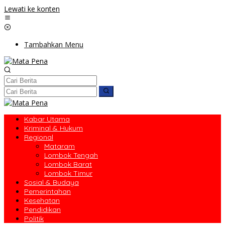
Lewati ke konten
Tambahkan Menu
Kabar Utama
Kriminal & Hukum
Regional
Mataram
Lombok Tengah
Lombok Barat
Lombok Timur
Sosial & Budaya
Pemerintahan
Kesehatan
Pendidikan
Politik