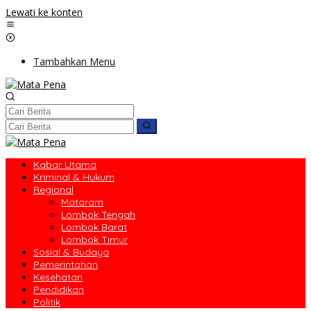
Lewati ke konten
Tambahkan Menu
Kabar Utama
Kriminal & Hukum
Regional
Mataram
Lombok Tengah
Lombok Barat
Lombok Timur
Sosial & Budaya
Pemerintahan
Kesehatan
Pendidikan
Politik