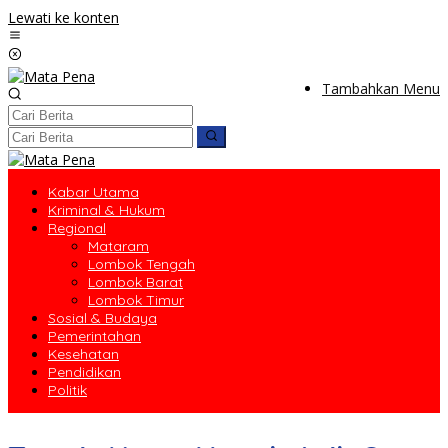
Lewati ke konten
Tambahkan Menu
Kabar Utama
Kriminal & Hukum
Regional
Mataram
Lombok Tengah
Lombok Barat
Lombok Timur
Sosial & Budaya
Pemerintahan
Kesehatan
Pendidikan
Politik