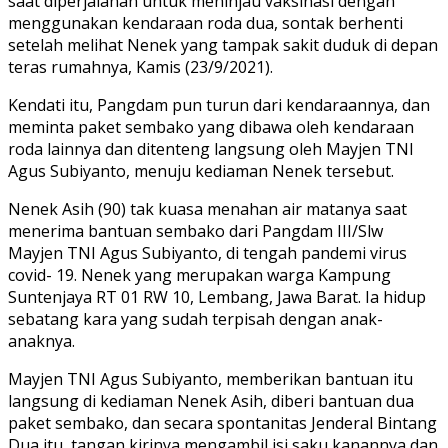
saat diperjalanan untuk meninjau vaksinasi dengan
menggunakan kendaraan roda dua, sontak berhenti
setelah melihat Nenek yang tampak sakit duduk di depan
teras rumahnya, Kamis (23/9/2021).
Kendati itu, Pangdam pun turun dari kendaraannya, dan
meminta paket sembako yang dibawa oleh kendaraan
roda lainnya dan ditenteng langsung oleh Mayjen TNI
Agus Subiyanto, menuju kediaman Nenek tersebut.
Nenek Asih (90) tak kuasa menahan air matanya saat
menerima bantuan sembako dari Pangdam III/Slw
Mayjen TNI Agus Subiyanto, di tengah pandemi virus
covid- 19. Nenek yang merupakan warga Kampung
Suntenjaya RT 01 RW 10, Lembang, Jawa Barat. Ia hidup
sebatang kara yang sudah terpisah dengan anak-
anaknya.
Mayjen TNI Agus Subiyanto, memberikan bantuan itu
langsung di kediaman Nenek Asih, diberi bantuan dua
paket sembako, dan secara spontanitas Jenderal Bintang
Dua itu, tangan kirinya mengambil isi saku kanannya dan