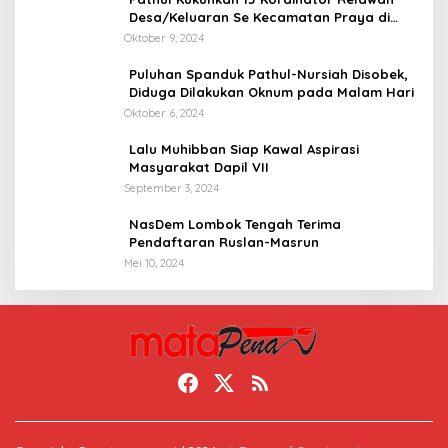
Desa/Keluaran Se Kecamatan Praya di
Posko Induk
Oktober 9, 2024
Puluhan Spanduk Pathul-Nursiah Disobek,
Diduga Dilakukan Oknum pada Malam Hari
Oktober 6, 2024
Lalu Muhibban Siap Kawal Aspirasi
Masyarakat Dapil VII
September 3, 2024
NasDem Lombok Tengah Terima
Pendaftaran Ruslan-Masrun
Mei 10, 2024