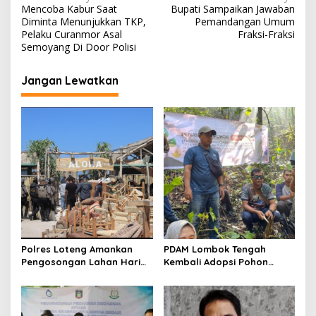
Mencoba Kabur Saat
Bupati Sampaikan Jawaban
a
Diminta Menunjukkan TKP,
Pemandangan Umum
v
Pelaku Curanmor Asal
Fraksi-Fraksi
Semoyang Di Door Polisi
i
g
Jangan Lewatkan
a
s
i
p
o
s
‎Polres Loteng Amankan
PDAM Lombok Tengah
Pengosongan Lahan Hari
Kembali Adopsi Pohon
Pertama di Pantai Aan
untuk Penghijauan di Desa
Lantan