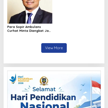
Para Sopir Ambulans
Curhat Minta Diangkat Jadi
P3K, Hamzan Siap Carikan
Solusi
View More