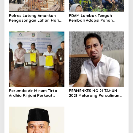
‎Polres Loteng Amankan
PDAM Lombok Tengah
Pengosongan Lahan Hari
Kembali Adopsi Pohon
Pertama di Pantai Aan
untuk Penghijauan di Desa
Lantan
Perumda Air Minum Tirta
PERMENKES NO 21 TAHUN
Ardhia Rinjani Perkuat
2021 Melarang Persalinan
Kemitraan dengan
dI Polindes
Kejaksaan Negeri Praya