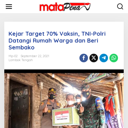
L
e
w
a
t
i
Kejar Target 70% Vaksin, TNI-Polri
k
e
Datangi Rumah Warga dan Beri
k
Sembako
o
n
Mp-02
September 22, 2021
t
Lombok Tengah
e
n