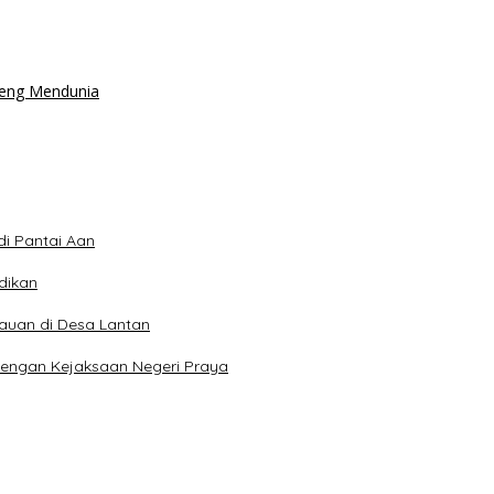
teng Mendunia
i Pantai Aan
dikan
auan di Desa Lantan
 dengan Kejaksaan Negeri Praya