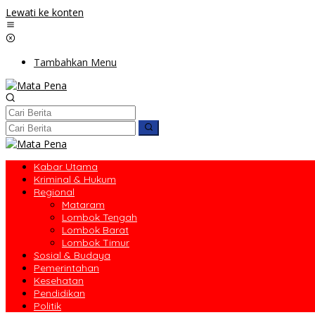
Lewati ke konten
Tambahkan Menu
Kabar Utama
Kriminal & Hukum
Regional
Mataram
Lombok Tengah
Lombok Barat
Lombok Timur
Sosial & Budaya
Pemerintahan
Kesehatan
Pendidikan
Politik