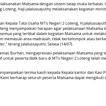
elaksanakan Matsama dengan sistem tatap muka terbatas.
g Loteng, Haji Jalalussayuthy melaksanakan kegiatan moni
n Kepala Tata Usaha MTs Negeri 2 Loteng, H.Jalalussayuth
oteng menyampaikan harapan agar pelaksanaan Matsama te
 semua yang terlibat dalam kegiatan Matsama untuk melaks
m memasuki area madrasah, tidak berkelompok atau berker
,” terang Jalalussayuthi, Selasa (14/07).
emas Burhan, mengapresiasi pelaksanaan Matsama yang te
untuk peserta didik baru di MTs Negeri 2 Loteng telah meme
menyampaikan terima kasih kepada Kepala kantor dan Kas
“Kami berharap seluruh peserta Matsama dapat mengikuti s