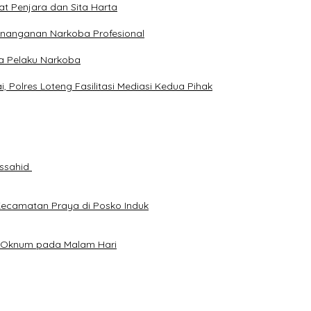
at Penjara dan Sita Harta
enanganan Narkoba Profesional
ga Pelaku Narkoba
Polres Loteng Fasilitasi Mediasi Kedua Pihak
ussahid
Kecamatan Praya di Posko Induk
an Oknum pada Malam Hari