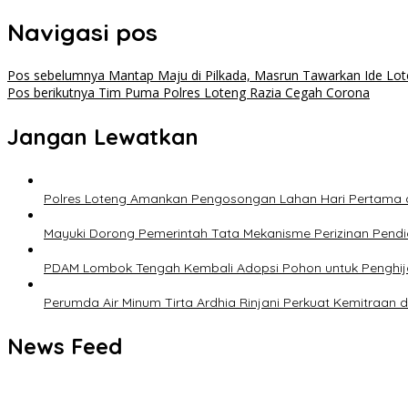
Navigasi pos
Pos sebelumnya
Mantap Maju di Pilkada, Masrun Tawarkan Ide Lo
Pos berikutnya
Tim Puma Polres Loteng Razia Cegah Corona
Jangan Lewatkan
‎Polres Loteng Amankan Pengosongan Lahan Hari Pertama d
Mayuki Dorong Pemerintah Tata Mekanisme Perizinan Pendi
PDAM Lombok Tengah Kembali Adopsi Pohon untuk Penghij
Perumda Air Minum Tirta Ardhia Rinjani Perkuat Kemitraan
News Feed