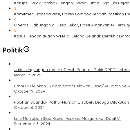
Korupsi Pajak Lombok Tengah, Jaksa Tuntut Tiga Eks Pejab
3
Komitmen Transparansi, Polres Lombok Tengah Pastikan P
4
Operasi Gabungan di Desa Lekor, Polisi Amankan 14 Terdu
5
Kasus Penganiayaan WNA di Selong Belanak Berakhir Damai, 
Politik
Jalan Lingkungan dan Air Bersih Prioritas Pokir DPRD L.Abd
Maret 17, 2025
Pathul Kukuhkan 15 Kordinator Relawan Desa/Keluaran Se 
Oktober 9, 2024
Puluhan Spanduk Pathul-Nursiah Disobek, Diduga Dilakuk
Oktober 6, 2024
Lalu Muhibban Siap Kawal Aspirasi Masyarakat Dapil VII
September 3, 2024