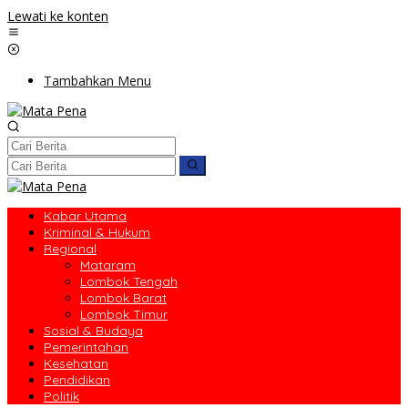
Lewati ke konten
Tambahkan Menu
Kabar Utama
Kriminal & Hukum
Regional
Mataram
Lombok Tengah
Lombok Barat
Lombok Timur
Sosial & Budaya
Pemerintahan
Kesehatan
Pendidikan
Politik