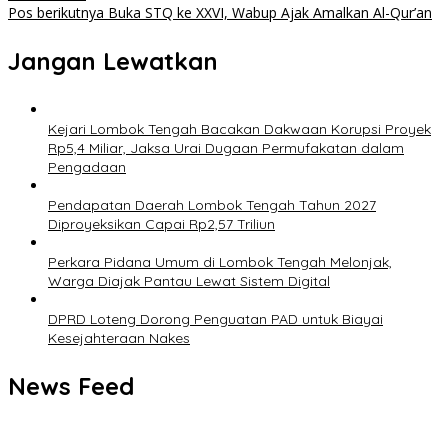
Pos berikutnya
Buka STQ ke XXVI, Wabup Ajak Amalkan Al-Qur’an
Jangan Lewatkan
Kejari Lombok Tengah Bacakan Dakwaan Korupsi Proyek
Rp5,4 Miliar, Jaksa Urai Dugaan Permufakatan dalam
Pengadaan
Pendapatan Daerah Lombok Tengah Tahun 2027
Diproyeksikan Capai Rp2,57 Triliun
Perkara Pidana Umum di Lombok Tengah Melonjak,
Warga Diajak Pantau Lewat Sistem Digital
DPRD Loteng Dorong Penguatan PAD untuk Biayai
Kesejahteraan Nakes
News Feed