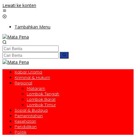
Lewati ke konten
Tambahkan Menu
Kabar Utama
Kriminal & Hukum
Regional
Mataram
Lombok Tengah
Lombok Barat
Lombok Timur
Sosial & Budaya
Pemerintahan
Kesehatan
Pendidikan
Politik