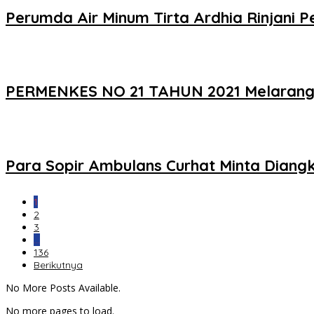
Perumda Air Minum Tirta Ardhia Rinjani 
PERMENKES NO 21 TAHUN 2021 Melarang P
Para Sopir Ambulans Curhat Minta Diangk
1
2
3
…
136
Berikutnya
No More Posts Available.
No more pages to load.