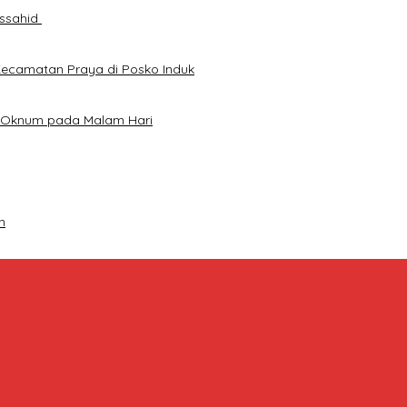
ussahid
Kecamatan Praya di Posko Induk
an Oknum pada Malam Hari
n