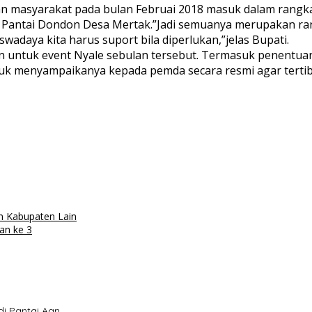
kan masyarakat pada bulan Februai 2018 masuk dalam rangk
 Pantai Dondon Desa Mertak.”Jadi semuanya merupakan rang
adaya kita harus suport bila diperlukan,”jelas Bupati.
an untuk event Nyale sebulan tersebut. Termasuk penentua
uk menyampaikanya kepada pemda secara resmi agar tertib 
 Kabupaten Lain
an ke 3
i Pantai Aan