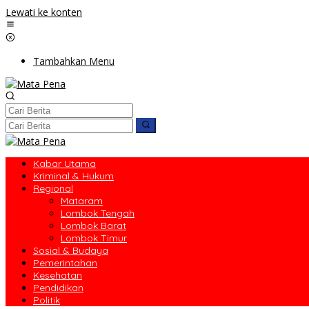
Lewati ke konten
Tambahkan Menu
Kabar Utama
Kriminal & Hukum
Regional
Mataram
Lombok Tengah
Lombok Barat
Lombok Timur
Sosial & Budaya
Pemerintahan
Kesehatan
Pendidikan
Politik