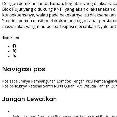
Dengan demikian lanjut Bupati, kegiatan yang dilaksana
Blok Pujut yang didukung KNPI yang akan dilaksanakan di
konsekuensinya, walau pada hakekatnya itu dilaksanakan sw
Saat ini, pemda masih melakukan berbagai rapat persiap
masyarakat yang mau berpartisipasi meriahkan Nyale unt
Ikuti Kami
Navigasi pos
Pos sebelumnya
Pembangunan Lombok Tengah Picu Pembangunan
Pos berikutnya
Ratusan Santri Nurul Quran Ikuti Wisuda Tahfizh Qur
Jangan Lewatkan
‎Polres Loteng Amankan Pengosongan Lahan Hari Pertama d