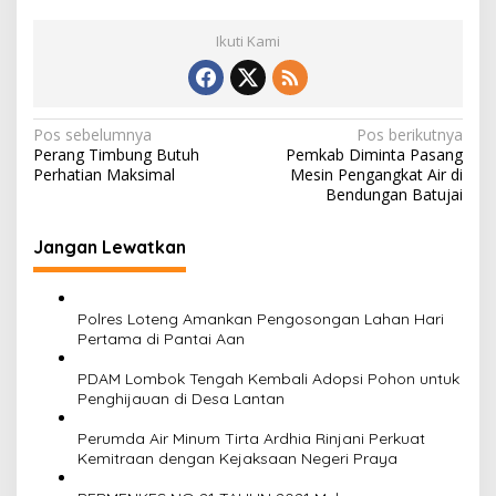
Ikuti Kami
N
Pos sebelumnya
Pos berikutnya
Perang Timbung Butuh
Pemkab Diminta Pasang
a
Perhatian Maksimal
Mesin Pengangkat Air di
v
Bendungan Batujai
i
Jangan Lewatkan
g
a
s
‎Polres Loteng Amankan Pengosongan Lahan Hari
Pertama di Pantai Aan
i
PDAM Lombok Tengah Kembali Adopsi Pohon untuk
p
Penghijauan di Desa Lantan
o
Perumda Air Minum Tirta Ardhia Rinjani Perkuat
s
Kemitraan dengan Kejaksaan Negeri Praya