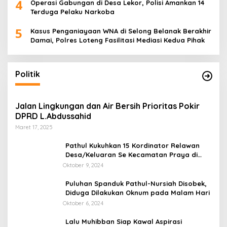
4
Operasi Gabungan di Desa Lekor, Polisi Amankan 14
Terduga Pelaku Narkoba
5
Kasus Penganiayaan WNA di Selong Belanak Berakhir
Damai, Polres Loteng Fasilitasi Mediasi Kedua Pihak
Politik
Jalan Lingkungan dan Air Bersih Prioritas Pokir
DPRD L.Abdussahid
Maret 17, 2025
Pathul Kukuhkan 15 Kordinator Relawan
Desa/Keluaran Se Kecamatan Praya di
Posko Induk
Oktober 9, 2024
Puluhan Spanduk Pathul-Nursiah Disobek,
Diduga Dilakukan Oknum pada Malam Hari
Oktober 6, 2024
Lalu Muhibban Siap Kawal Aspirasi