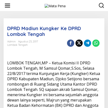
L
e
w
a
t
i
DPRD Madiun Kungker Ke DPRD
k
e
Lombok Tengah
k
o
Admin
Agustus 23, 2017
n
Lombok Tengah
t
e
n
LOMBOK TENGAH,MP –
Ketua Komisi II DPRD
Lombok Tengah,
M Samsul Qomar
,S.Sos, Selasa
22/8/2017 terima Kunjungan Kerja (Kungker) Ketua
DPRD Kabupaten Madiun, Djoko Setijono bersama
rombongan di Ruang Sidang Utama Kantor DPRD
Lombok Tengah. SQ sapaan akrab Samsul Qomar,
menerima Kungker ini bersama sejumlah anggota
dewan lainya seperti, Majrun yang merupakan
Ketua Badan Kehormatan (BK) DPRD dan Anggota