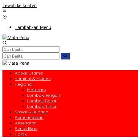
Lewati ke konten
Tambahkan Menu
Kabar Utama
Kriminal & Hukum
Regional
Mataram
Lombok Tengah
Lombok Barat
Lombok Timur
Sosial & Budaya
Pemerintahan
Kesehatan
Pendidikan
Politik