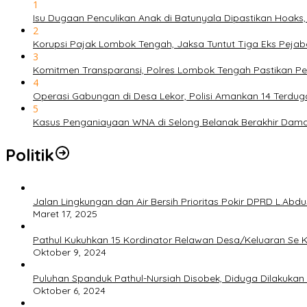
1
Isu Dugaan Penculikan Anak di Batunyala Dipastikan Hoaks
2
Korupsi Pajak Lombok Tengah, Jaksa Tuntut Tiga Eks Pejab
3
Komitmen Transparansi, Polres Lombok Tengah Pastikan P
4
Operasi Gabungan di Desa Lekor, Polisi Amankan 14 Terdu
5
Kasus Penganiayaan WNA di Selong Belanak Berakhir Damai, 
Politik
Jalan Lingkungan dan Air Bersih Prioritas Pokir DPRD L.Abd
Maret 17, 2025
Pathul Kukuhkan 15 Kordinator Relawan Desa/Keluaran Se 
Oktober 9, 2024
Puluhan Spanduk Pathul-Nursiah Disobek, Diduga Dilakuk
Oktober 6, 2024