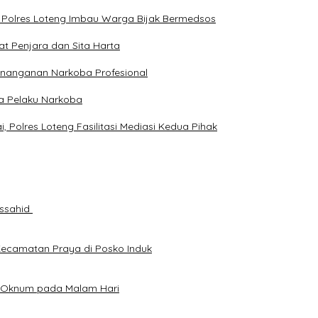
, Polres Loteng Imbau Warga Bijak Bermedsos
at Penjara dan Sita Harta
enanganan Narkoba Profesional
ga Pelaku Narkoba
Polres Loteng Fasilitasi Mediasi Kedua Pihak
ussahid
Kecamatan Praya di Posko Induk
an Oknum pada Malam Hari