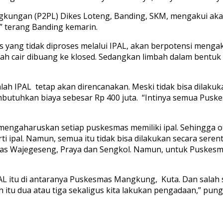
gkungan (P2PL) Dikes Loteng, Banding, SKM, mengakui aka
 terang Banding kemarin.
yang tidak diproses melalui IPAL, akan berpotensi menga
bah cair dibuang ke klosed. Sedangkan limbah dalam bentuk
h IPAL tetap akan direncanakan. Meski tidak bisa dilakuk
butuhkan biaya sebesar Rp 400 juta. “Intinya semua Puskesm
ng mengaharuskan setiap puskesmas memiliki ipal. Sehingga
 ipal. Namun, semua itu tidak bisa dilakukan secara serent
mas Wajegeseng, Praya dan Sengkol. Namun, untuk Puskesm
PAL itu di antaranya Puskesmas Mangkung, Kuta. Dan salah
h itu dua atau tiga sekaligus kita lakukan pengadaan,” pun